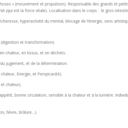
s choses » (mouvement et propulsion). Responsable des grands et peti
 (qui est la force vitale). Localisation dans le corps : le gros intestin
a sécheresse, hyperactivité du mental, blocage de l’énergie, sens artis
» (digestion et transformation)
n chaleur, en tissus, et en déchets.
 du jugement, et de la détermination.
chaleur, Energie, et Perspicacité).
 et chaleur).
étit, bonne circulation, sensible à la chaleur et à la lumière. Individu
n, fièvre, brûlure…).