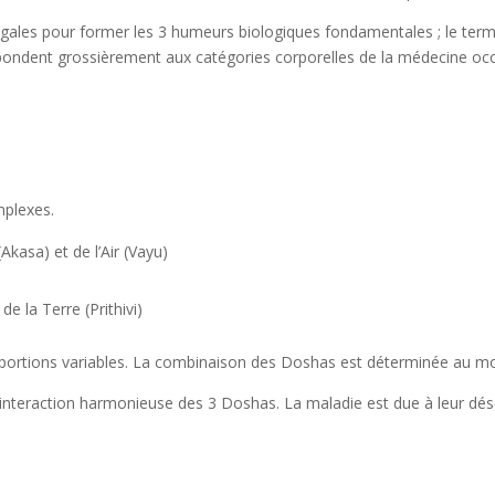
gales pour former les 3 humeurs biologiques fondamentales ; le term
ondent grossièrement aux catégories corporelles de la médecine occi
mplexes.
kasa) et de l’Air (Vayu)
de la Terre (Prithivi)
portions variables. La combinaison des Doshas est déterminée au mo
l’interaction harmonieuse des 3 Doshas. La maladie est due à leur déséq