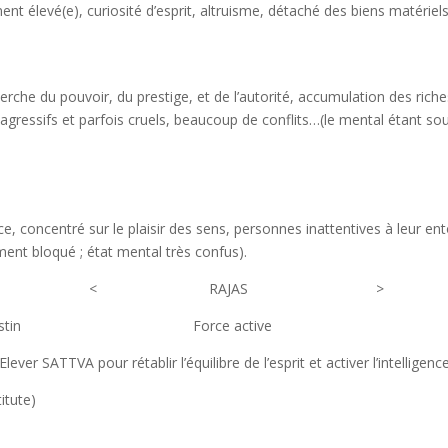
t élevé(e), curiosité d’esprit, altruisme, détaché des biens matériels…
he du pouvoir, du prestige, et de l’autorité, accumulation des riches
gressifs et parfois cruels, beaucoup de conflits…(le mental étant sou
e, concentré sur le plaisir des sens, personnes inattentives à leur en
ment bloqué ; état mental très confus).
AS < RAJAS > SA
er du destin Force active Libéré 
Elever SATTVA pour rétablir l’équilibre de l’esprit et activer l’intelligenc
itute)